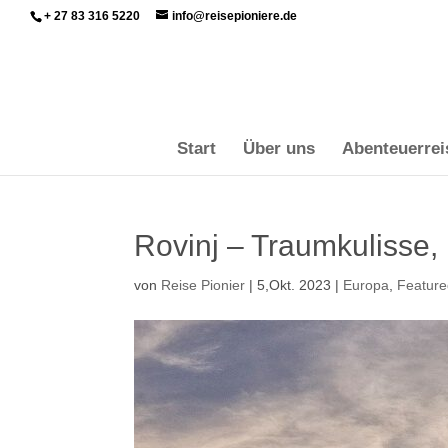
+ 27 83 316 5220
info@reisepioniere.de
Start
Über uns
Abenteuerrei
Rovinj – Traumkulisse,
von
Reise Pionier
|
5,Okt. 2023
|
Europa
,
Featur